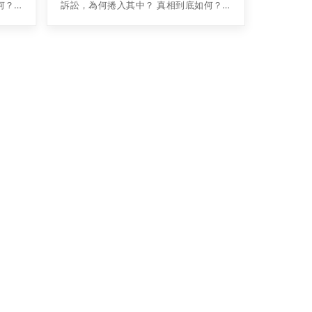
何？
訴訟，為何捲入其中？ 真相到底如何？
 正
只差臨門一腳的上市會受到影響嗎？ 正
下簡
在回歸A股路上加速衝刺的奇虎（以下簡
稱），