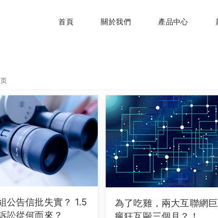
首頁
關於我們
產品中心
首页
組公告信批失實？ 1.5
為了吃雞，兩大互聯網巨
訴訟從何而來？
瘋狂互毆三個月？！