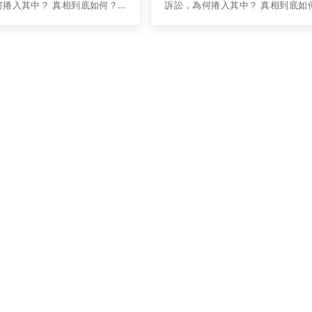
何捲入其中？ 真相到底如何？
訴訟，為何捲入其中？ 真相到底如
一腳的上市會受到影響嗎？ 正
只差臨門一腳的上市會受到影響嗎？
股路上加速衝刺的奇虎（以下簡
在回歸A股路上加速衝刺的奇虎（以
稱），