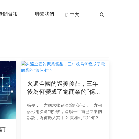
新聞資訊
聯繫我們
中文
火遍全國的聚美優品，三年
後為何變成了電商業的“傷仲
永”？
摘要：一方稱未收到法院起訴狀，一方稱
訴狀兩次遭到拒收，這場一年前已立案的
訴訟，為何捲入其中？ 真相到底如何？
只差臨門一腳的上市會受到影響嗎？ 正
頭
在回歸A股路上加速衝刺的奇虎（以下簡
稱），