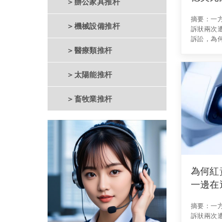
＞辦公家具推杆
摘要：一
＞機械設備推杆
訴狀兩次
訴訟，為
只差臨門
＞醫療類推杆
在回歸A
稱），
＞太陽能推杆
＞畜牧業推杆
為何紅
一邊在
摘要：一
訴狀兩次