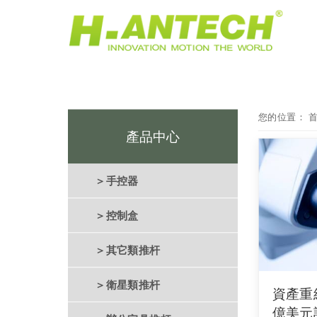
您的位置：
產品中心
＞手控器
＞控制盒
＞其它類推杆
＞衛星類推杆
資產重
億美元