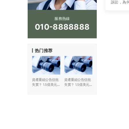
訴訟，為
只差臨門
在回歸A
服務熱線
稱），
010-8888888
热门推荐
資產重組公告信批
資產重組公告信批
失實？ 1.5億美元
失實？ 1.5億美元
訴訟從何而來？
訴訟從何而來？