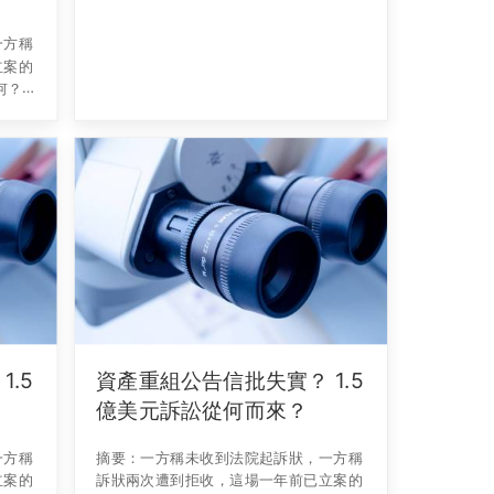
一方稱
立案的
何？
 正
下簡
.5
資產重組公告信批失實？ 1.5
億美元訴訟從何而來？
一方稱
摘要：一方稱未收到法院起訴狀，一方稱
立案的
訴狀兩次遭到拒收，這場一年前已立案的