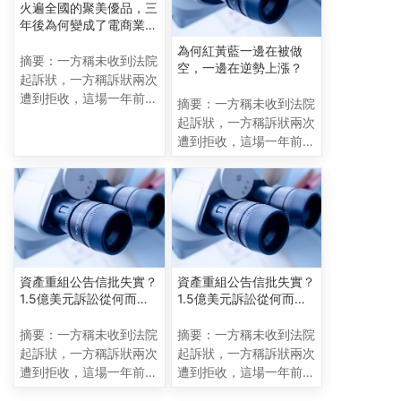
上加速衝刺的奇虎（以下
上加速衝刺的奇虎（以下
火遍全國的聚美優品，三
簡稱），
簡稱），
年後為何變成了電商業的
“傷仲永”？
為何紅黃藍一邊在被做
摘要：一方稱未收到法院
空，一邊在逆勢上漲？
起訴狀，一方稱訴狀兩次
遭到拒收，這場一年前已
摘要：一方稱未收到法院
立案的訴訟，為何捲入其
起訴狀，一方稱訴狀兩次
中？ 真相到底如何？ 只
遭到拒收，這場一年前已
差臨門一腳的上市會受到
立案的訴訟，為何捲入其
影響嗎？ 正在回歸A股路
中？ 真相到底如何？ 只
上加速衝刺的奇虎（以下
差臨門一腳的上市會受到
簡稱），
影響嗎？ 正在回歸A股路
上加速衝刺的奇虎（以下
簡稱），
資產重組公告信批失實？
資產重組公告信批失實？
1.5億美元訴訟從何而
1.5億美元訴訟從何而
來？
來？
摘要：一方稱未收到法院
摘要：一方稱未收到法院
起訴狀，一方稱訴狀兩次
起訴狀，一方稱訴狀兩次
遭到拒收，這場一年前已
遭到拒收，這場一年前已
立案的訴訟，為何捲入其
立案的訴訟，為何捲入其