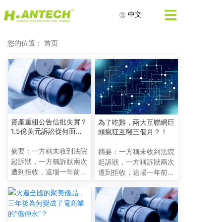
中文
您的位置：
首页
資產重組公告信批失實？
為了吃雞，兩大互聯網巨
1.5億美元訴訟從何而
頭瘋狂互毆三個月？！
來？
摘要：一方稱未收到法院
摘要：一方稱未收到法院
起訴狀，一方稱訴狀兩次
起訴狀，一方稱訴狀兩次
遭到拒收，這場一年前已
遭到拒收，這場一年前已
立案的訴訟，為何捲入其
立案的訴訟，為何捲入其
中？ 真相到底如何？ 只
中？ 真相到底如何？ 只
差臨門一腳的上市會受到
差臨門一腳的上市會受到
影響嗎？ 正在回歸A股路
影響嗎？ 正在回歸A股路